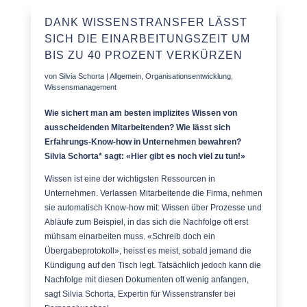
DANK WISSENSTRANSFER LÄSST
SICH DIE EINARBEITUNGSZEIT UM
BIS ZU 40 PROZENT VERKÜRZEN
von
Silvia Schorta
|
Allgemein
,
Organisationsentwicklung
,
Wissensmanagement
Wie sichert man am besten implizites Wissen von
ausscheidenden Mitarbeitenden? Wie lässt sich
Erfahrungs-Know-how in Unternehmen bewahren?
Silvia Schorta* sagt:
«
Hier gibt es noch viel zu tun!
»
Wissen ist eine der wichtigsten Ressourcen in
Unternehmen. Verlassen Mitarbeitende die Firma, nehmen
sie automatisch Know-how mit: Wissen über Prozesse und
Abläufe zum Beispiel, in das sich die Nachfolge oft erst
mühsam einarbeiten muss.
«
Schreib doch ein
Übergabeprotokoll
»
, heisst es meist, sobald jemand die
Kündigung auf den Tisch legt. Tatsächlich jedoch kann die
Nachfolge mit diesen Dokumenten oft wenig anfangen,
sagt Silvia Schorta, Expertin für Wissenstransfer bei