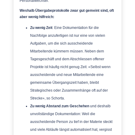
Personalwechsel.
Weshalb Übergabeprotokolle zwar gut gemeint sind, oft
aber wenig hilfreich:
Zu wenig Zeit
: Eine Dokumentation für die
Nachfolge anzufertigen ist nur eine von vielen
Aufgaben, um die sich ausscheidende
Mitarbeitende kümmern müssen. N
eben dem
Tagesgeschäft und dem Abschliessen offener
Projekte ist häufig nicht genug Zeit.
«
Selbst wenn
ausscheidende und neue Mitarbeitende eine
gemeinsame Übergangszeit haben, bleibt
Strategisches oder Zusammenhänge oft auf der
Strecke
»
, so Schorta.
Zu wenig Abstand zum Geschehen
und deshalb
unvollständige Dokumentation: Weil die
ausscheidende Person zu tief in der Materie steckt
und viele Abläufe längst automatisiert hat, vergisst