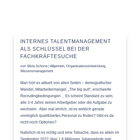
INTERNES TALENTMANAGEMENT
ALS SCHLÜSSEL BEI DER
FACHKRÄFTESUCHE
von
Silvia Schorta
|
Allgemein
,
Organisationsentwicklung
,
Wissensmanagement
Man hört es aktuell von allen Seiten – demografischer
Wandel, Mitarbeitermangel, „The big quit“, erschwerte
Recruitingbedingungen… Es scheint Standard zu sein,
alle 3-4 Jahre seinen Arbeitgeber oder die Aufgabe zu
wechseln. Aber mal ehrlich, ist es wirklich gerade
unmöglich qualifiziertes Personal zu finden? Gibt es da
nicht noch Optionen?
Natürlich ist es richtig und eine Tatsache, dass es allein im
September 2022 über 1,6 Millionen Jobangebote gab.