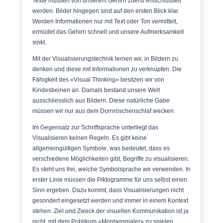
Texte müssen von unserem Gehirn zuerst entschlüsselt
werden. Bilder hingegen sind auf den ersten Blick klar.
Werden Informationen nur mit Text oder Ton vermittelt,
ermüdet das Gehirn schnell und unsere Aufmerksamkeit
sinkt.
Mit der Visualisierungstechnik lernen wir, in Bildern zu
denken und diese mit Informationen zu verknüpfen. Die
Fähigkeit des «Visual Thinking» besitzen wir von
Kindesbeinen an. Damals bestand unsere Welt
ausschliesslich aus Bildern. Diese natürliche Gabe
müssen wir nur aus dem Dornröschenschlaf wecken.
Im Gegensatz zur Schriftsprache unterliegt das
Visualisieren keinen Regeln. Es gibt keine
allgemeingültigen Symbole, was bedeutet, dass es
verschiedene Möglichkeiten gibt, Begriffe zu visualisieren.
Es steht uns frei, welche Symbolsprache wir verwenden. In
erster Linie müssen die Piktogramme für uns selbst einen
Sinn ergeben. Dazu kommt, dass Visualisierungen nicht
gesondert eingesetzt werden und immer in einem Kontext
stehen. Ziel und Zweck der visuellen Kommunikation ist ja
nicht, mit dem Publikum «Montagsmaler» zu spielen.